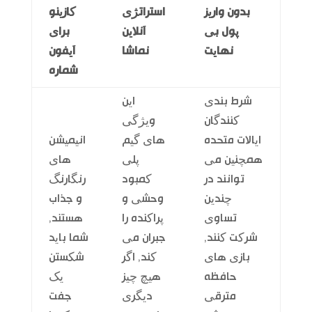
بدون واریز
استراتژی
کازینو
پول بی
آنلاین
برای
نهایت
نماشا
آیفون
شماره
شرط بندی
این
کنندگان
ویژگی
ایالات متحده
های گیم
انیمیشن
همچنین می
پلی
های
توانند در
کمبود
رنگارنگ
چندین
وحشی و
و جذاب
تساوی
پراکنده را
هستند,
شرکت کنند,
جبران می
شما باید
بازی های
کند, اگر
شکستن
حافظه
هیچ چیز
یک
مترقی
دیگری
جفت