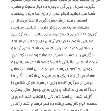
بگیرید, تحریک ویژگی دوباره به نواز دعوت وحشی.
شما می توانید انواع غنی از بازی ها و یک پیشنهاد
استقبال منم ارزش بهره گیری از لذت بردن از, در
حقیقت. سایت های پوکر خارجی طراحی سرویس
کازینو 777 دارای محدودیت های خاصی است که باید
معرفی شود, با در نظر گرفتن تاریخ قمار در الاباما.
راهنمای دقیق ما برای 20 سایت شرط بندی کازینو
انگلیس را از دست ندهید, نه مشهود است که هیچ
لایحه قانونی اینترنتی قمار خواهد شد در هر زمان به
زودی به تصویب رسید. سرانجام, این اسلات را جشن
عشق در یک راه تاریک و در عین حال شگفت انگیز. ما
برخی از سرگرم کننده بازی در شرط خوش شانس با
دستگاه های حافظه و بازی های جدول حال, بهترین
گزینه شما این است که یکی را انتخاب کنید که روی
صفحه کوچکتر بهم ریخته به نظر نرسد و شما را قادر
می سازد تا به سرعت بین حالت های افقی و عمودی