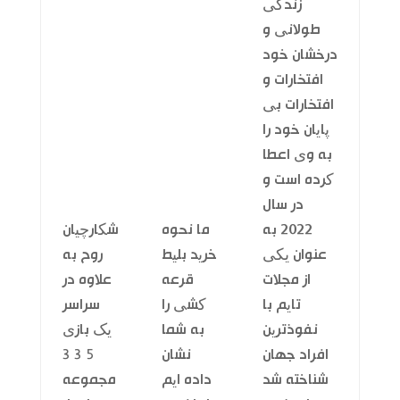
زندگی
طولانی و
درخشان خود
افتخارات و
افتخارات بی
پایان خود را
به وی اعطا
کرده است و
در سال
2022 به
ما نحوه
شکارچیان
عنوان یکی
خرید بلیط
روح به
از مجلات
قرعه
علاوه در
تایم با
کشی را
سراسر
نفوذترین
به شما
یک بازی
افراد جهان
نشان
5 3 3
شناخته شد
داده ایم
مجموعه