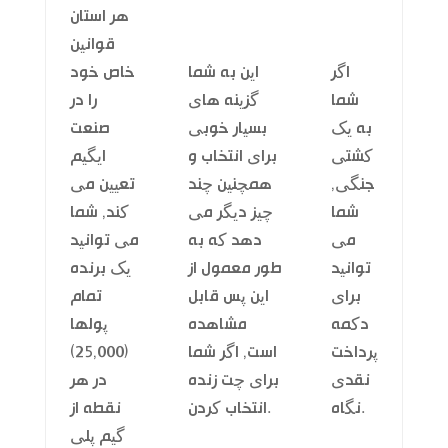
هر استان
قوانین
اگر
این به شما
خاص خود
شما
گزینه های
را در
به یک
بسیار خوبی
صنعت
کشتی
برای انتخاب و
ایگیم
جنگی,
همچنین چند
تعیین می
شما
چیز دیگر می
کند, شما
می
دهد که به
می توانید
توانید
طور معمول از
یک برنده
برای
این پس قابل
تمام
دکمه
مشاهده
پولها
پرداخت
است, اگر شما
(25,000)
نقدی
برای چت زنده
در هر
نگاه.
انتخاب کردن.
نقطه از
گیم پلی