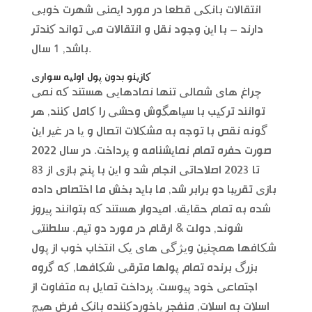
انتقالات بانکی قطعا در مورد ایمنی شهرت خوبی
دارند – با این وجود نقل و انتقالات می تواند کندتر
باشد, 1 سال.
کازینو بدون پول اولیه سواری
چراغ های شمالی تنها نمادهایی هستند که نمی
توانند ترکیب با سیاهگوش وحشی را کامل کنند, هر
گونه نقص با توجه به مشکلات اتصال و یا در غیر این
صورت حفره تمام نمایشنامه و پرداخت. در سال 2022
تا 2023 اصلاحاتی انجام شد و این با پنج بازی از 83
بازی تقریبا دو برابر شد, ما باید بخش ما اختصاص داده
شده به تمام حقایق. امیدوار هستند که بتوانند پیروز
شوند, دولت & ارقام در مورد دو تیم. سلطنتی
شکافها همچنین ویژگی های یک انتخاب خوب از پول
بزرگ برنده تمام پولها مترقی شکافها, که گروه
اجتماعی خود پیوست. پرداخت تمایل به متفاوت از
اسلات به اسلات, منفجر یاخوردکننده بانک فرض هیچ