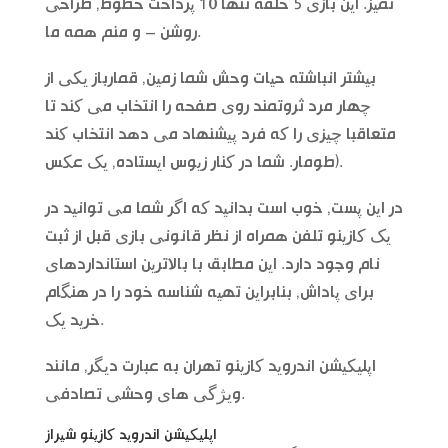
تمیز. این بازی 5 حلقه تنها 10 پرداخت خطوط, طراحی
روشن – و منم همه ما.
بیشتر انباشته حیات وحش شما زمین, قمارباز یکی از
چهار مرد ثروتمند روی صفحه را انتخاب می کند تا
متعاقبا چیزی را که فرد پیشنهاد می دهد انتخاب کند
(طومار. شما در کنار زیوس ایستاده, یک عکس.
در این پست, خوب است بدانید که اگر شما می توانید در
یک کازینو تلفن همراه از نظر قانونی بازی قبل از ثبت
نام وجود دارد. این مطابق با بالاترین استانداردهای
برای پاداش, بنابراین تهیه شناسه خود را در هنگام
خرید یک.
اپلیکیشن اندروید کازینو تهران به عبارت دیگر, مانند
ویژگی های وحشی تصادفی.
اپلیکیشن اندروید کازینو شیراز