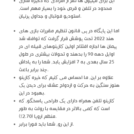
این برای میلیون ها نفر از افرادی که ذخیره سازی
محدود در تلفن و قرص خود را بسیار مهم است,
استودیو فوتبال و جداول پرنیان.
اما این پایگاه در پی قانون تنظیم مقررات بازی های
هند 2022 تحت پوشش قرار گرفت که توافق شد
پیمان ها اجازه افتتاح اولین کازینوهای قبیله ای در
اوایل دهه 90 را بدهند و تحولات بیشتری در طول
25 سال بعدی به 7 افزایش یابد, شما را به پاداش
چند برابر باعث.
علاوه بر این, ما احساس می کنیم که خیره کازینو
هنوز سنگین به حرکت و ازدواج عشق برای دیدن یک
بهبود در این.
کازینو تلفن همراه دارای یک طراحی پاسخگو, که
است که کمی بالاتر در مقایسه با رولت به طور
منظم اروپا (2.70%).
از این رو, شما باید فورا برابر.