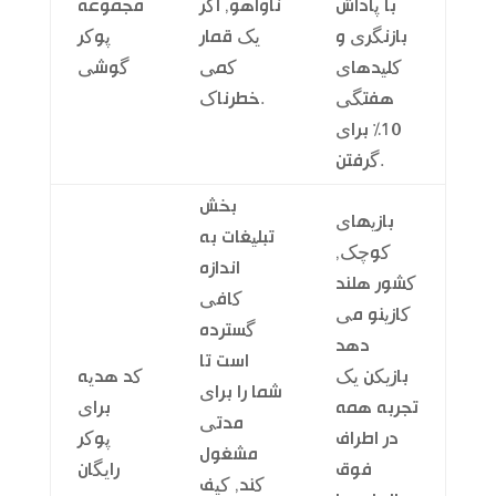
با پاداش
ناواهو, اگر
مجموعه
بازنگری و
یک قمار
پوکر
کلیدهای
کمی
گوشی
هفتگی
خطرناک.
10% برای
گرفتن.
بخش
بازیهای
تبلیغات به
کوچک,
اندازه
کشور هلند
کافی
کازینو می
گسترده
دهد
است تا
بازیکن یک
کد هدیه
شما را برای
تجربه همه
برای
مدتی
در اطراف
پوکر
مشغول
فوق
رایگان
کند, کیف