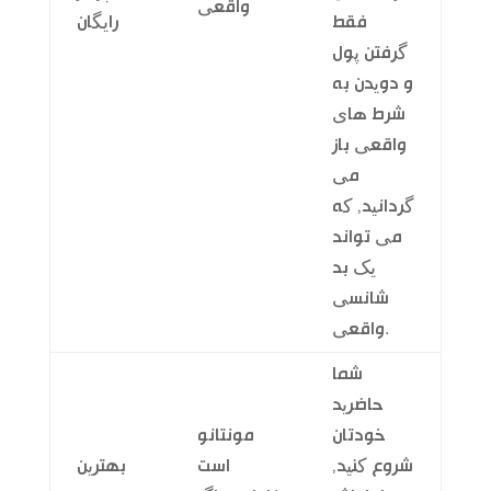
واقعی
فقط
رایگان
گرفتن پول
و دویدن به
شرط های
واقعی باز
می
گردانید, که
می تواند
یک بد
شانسی
واقعی.
شما
حاضرید
خودتان
مونتانو
شروع کنید,
است
بهترین