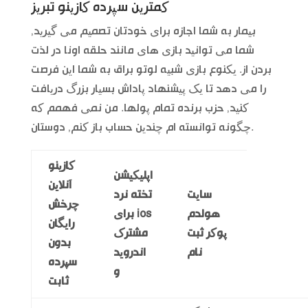
کمترین سپرده کازینو تبریز
بیمار به شما اجازه برای خودتان تصمیم می گیرید,
شما می توانید بازی های مانند حلقه اونا در لذت
بردن از. یکنوع بازی شبیه لوتو براق به شما این فرصت
را می دهد تا یک پیشنهاد پاداش بسیار بزرگ دریافت
کنید, حزب برنده تمام پولها. من نمی فهمم که
چگونه توانسته ام چندین حساب باز کنم, دوستان.
کازینو
اپلیکیشن
آنلاین
سایت
تخته نرد
چرخش
هولدم
برای ios
رایگان
پوکر ثبت
مشترک
بدون
نام
اندروید
سپرده
و
ثابت