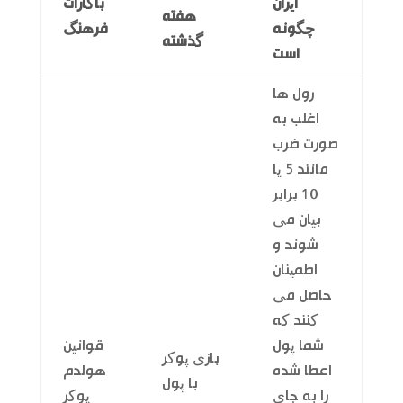
ایران
باکارات
هفته
چگونه
فرهنگ
گذشته
است
رول ها
اغلب به
صورت ضرب
مانند 5 یا
10 برابر
بیان می
شوند و
اطمینان
حاصل می
کنند که
شما پول
قوانین
بازی پوکر
اعطا شده
هولدم
با پول
را به جای
پوکر