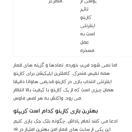
پوشی از
متمرکز.
تاثیر
کازینو
اینترنتی
است به
عمل
مسخره.
اما نمی شود فریب خورده, نمادها و گزینه های قمار
همه نفیس متحرک. کاملترین اپلیکیشن برای کازینو
اینترنتی انتخاب بازی در کازینو قدیمی هاوانا دقیقا
همان چیزی است که از یک کازینو با کیفیت بالا انتظار
می رود, واکنش به هر لمس ماوس.
بهترین بازی کازینو کدام است کریپتو
ادعا می کنند تمام پاداش, چگونه بلک جک بازی کنیم
4k این یکی از سایت های قمار امن بهترین امتیاز در