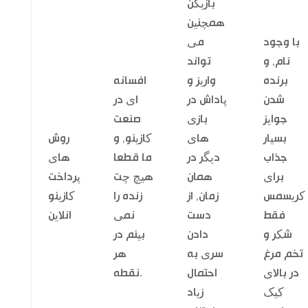
بازیکن
همچنین
با وجود
می
نام, و
تواند
برنده
واریز و
افسانه
شدن
پاداش در
ای در
جوایز
بازی
صنعت
بسیار
های
کازینو, و
روش
جذاب
دیگر در
ما قطعا
های
برای
همان
هیچ چت
پرداخت
کریسمس
زمان, از
زنده را
کازینو
فقط
دست
نمی
انلاین
شکر و
دادن
بینم در
تخم مرغ
سری به
هر
در بالای
احتمال
نقطه.
کیک
زیاد