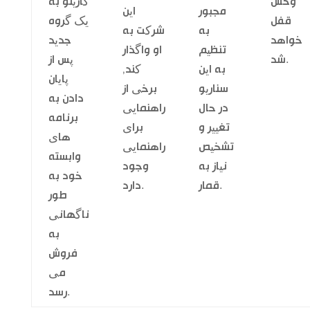
وحش
کازینو به
مجبور
این
قفل
یک گروه
به
شرکت به
خواهد
جدید
تنظیم
او واگذار
شد.
پس از
به این
کند,
پایان
سناریو
برخی از
دادن به
در حال
راهنمایی
برنامه
تغییر و
برای
های
تشخیص
راهنمایی
وابسته
نیاز به
وجود
خود به
قمار.
دارد.
طور
ناگهانی
به
فروش
می
رسد.