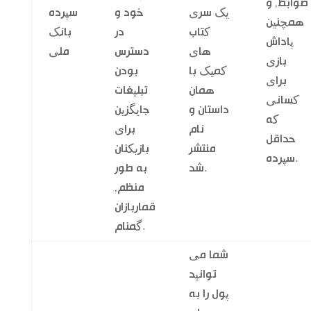
ضوابط, و
یک سری
خود و
سپرده
همچنین
کتاب
در
بانک
پاداش
های
دسترس
ملی
بازی
کمیک با
بودن
برای
همان
تبلیغات
کسانی
داستان و
جایگزین
که
نام
برای
حداقل
منتشر
بازیکنان
سپرده.
شد.
به طور
منظم,
قماربازان
گمنام.
شما می
توانید
پول را به