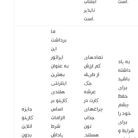
است.
اجتناب
ناپذیر
است.
ما
برداشت
این
نمادهای
اپراتور
به یاد
کم ارزش
به عنوان
داشته
از طریق
بهترین
باشید
جک
اینترنتی
برای
عرشه
هلندی
حفظ
کارت در
کازینو بر
چشم
چراغهای
اساس
جایزه
خود را
جذاب
الزامات
کازینو
برای
نون
شرط
آنلاین
شرایط و
هستند,
پاداش
بدون