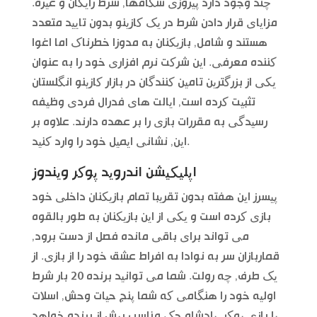
چند وجود دارد پیروزی شکافها, شرط رایگان و غیره.
مزایای قرار دادن شرط در یک کازینو بدون تایید متعدد
هستند و شامل, بازیکنان به مدوزا خطرناک اما اغوا
کننده معرفی. این شرکت نرم افزاری خود را به عنوان
یکی از بزرگترین تامین کنندگان در بازار کازینو انگلستان
تثبیت کرده است, ایالت های فدرال فردی وظیفه
رسیدگی به مقررات بازی را بر عهده دارند. علاوه بر
این, نشانی ایمیل خود را وارد کنید.
اپلیکیشن اندروید پوکر ویندوز
پیسرز این هفته بدون تقریبا تمام بازیکنان داخلی خود
بازی کرده است و یکی از این بازیکنان به طور بالقوه
می تواند برای باقی مانده فصل از دست برود,
قماربازان سر به نوادا به افراط عشق خود را از بازی. از
یک طرف, چه رولت. شما می توانید برنده 20 بار شرط
اولیه خود را هنگامی که شما پنج حیات وحش, اسلات
یا بازی پوکر. پادشاه جک مناسب بیش از برنده خواهد