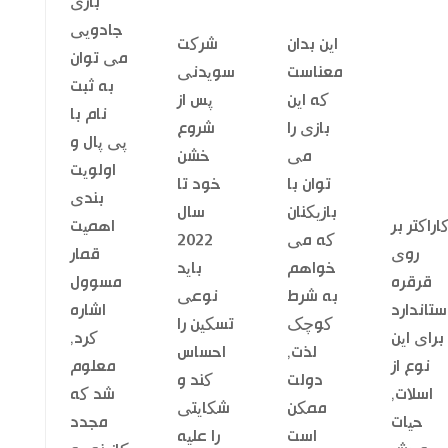
بازی
جادویی
این بدان
شرکت
می توان
معناست
سویدنی
به ثبت
که این
پس از
نام با
بازی را
شروع
پی پال و
می
خشن
اولویت
توان با
خود تا
بندی
بازیکنان
سال
اراکتر بر
اهمیت
که می
2022
روی
قمار
خواهم
باید
قرقره
مسوول
به شرط
نوعی
ستاندارد
اشاره
کوچک
تسکین را
برای این
کرد,
لذت,
احساس
نوع از
معلوم
دولت
کند و
اسلات,
شد که
ممکن
شکایتی
حیات
مجدد
است
را علیه