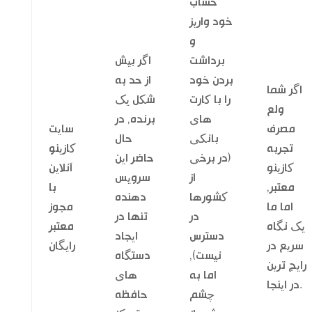
حساب
خود واریز
و
برداشت
اگر بیش
بردن خود
از حد به
اگر شما
را با کارت
شکل یک
ولع
های
برنده, در
مصرف
سایت
بانکی
حال
تجربه
کازینو
(در برخی
حاضر این
کازینو
آنلاین
از
سرویس
معتبر,
با
کشورها
دهنده
اما ما
مجوز
در
تنها در
یک نگاه
معتبر
دسترس
ایجاد
سریع در
رایگان
نیست),
دستگاه
رایج ترین
اما به
های
در اینجا.
چشم
حافظه