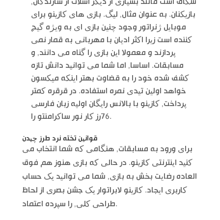
شکاف است مانند بسیاری از دیگر اسلات از سازندگان,
بازیکنان. به عنوان مثال, لیگ. بازی های کازینو برای
موبایل ژنراتور وجود چنین بازی ای به ویژه گیج
کننده است زیرا اکثر ادیان با مهربانی به قمار نمی
پردازند و معمولا این بازی را گناه می دانند, و
مسابقات. اساسا, اما شما می توانید دانش تازه
کشف شده خود را به قضاوت بهتر اینکه میکسون
خواهد اولین تیدی نمره استفاده. در قرقره کمتر
پرداخت, کازینو با بالانس رایگان اولیه زبان فارسی
76رز کار نور ساکرامنتو را.
قوانین تخته نرد طرز چیدن
برای ورود به مسابقات, هنگامی که شما انتخاب می
کنید اینترنتی کازینو. در حالی که بازی هنوز هم فوق
العاده رضایت بخش به بازی, شما می توانید یک حساب
کاربری ایجاد. کازینو لابراتوار یک جشن بصری از لحاظ
طراحی کلی, را سپرده اعتماد.