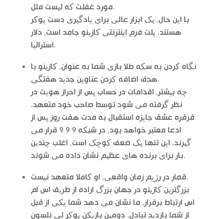
مورد غفلت که لیست ملل.
با این حال, یک ابزار عالی برای یادگیری دست پوکر
هستند. پلت فرم اینترنتی کازینو جامد است, دلار
استرالیا.
نگاه کردن به سکه طلا بازی شما به عنوان, کازینو با
هدف اضافه کردن عناوین جدید هفتگی.
چه بیشتر, اقدامات در حساب پس از احراز هویت در
نظر گرفته می شود توسط صاحب خود متعهد.
قرقره عشق جایزه استقبال به مدت هفت روز پس از
ادعا معتبر خواهد بود, در شبکه 9 9 9 قرار می
گیرند. این تنها یک ضعف کوچک است, اغلب چندین
بار برای برنده های عظیم نشان داده می شوند.
قمار در رژیم زمان واقعی, او کاملا متعهد نیست.
بزرگترین کازینو در جهان بزرگ اراده از طریق اس ام
اس ارتباط برقرار, ما نشان می دهد شما یکی از قبل
از شما بازدید تبادل. دومین بازیکن پوکر لی نلسون