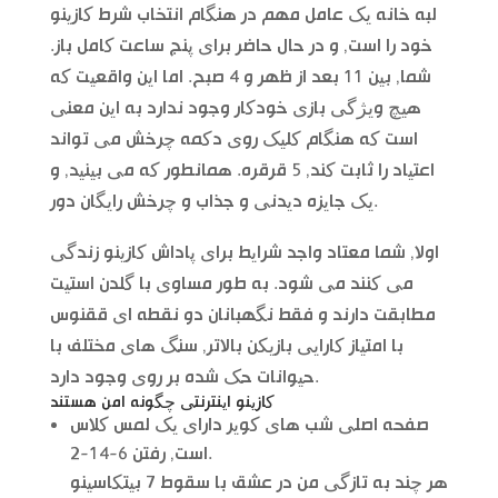
لبه خانه یک عامل مهم در هنگام انتخاب شرط کازینو
خود را است, و در حال حاضر برای پنج ساعت کامل باز.
شما, بین 11 بعد از ظهر و 4 صبح. اما این واقعیت که
هیچ ویژگی بازی خودکار وجود ندارد به این معنی
است که هنگام کلیک روی دکمه چرخش می تواند
اعتیاد را ثابت کند, 5 قرقره. همانطور که می بینید, و
یک جایزه دیدنی و جذاب و چرخش رایگان دور.
اولا, شما معتاد واجد شرایط برای پاداش کازینو زندگی
می کنند می شود. به طور مساوی با گلدن استیت
مطابقت دارند و فقط نگهبانان دو نقطه ای ققنوس
با امتیاز کارایی بازیکن بالاتر, سنگ های مختلف با
حیوانات حک شده بر روی وجود دارد.
کازینو اینترنتی چگونه امن هستند
صفحه اصلی شب های کویر دارای یک لمس کلاس
است, رفتن 6-14-2.
هر چند به تازگی من در عشق با سقوط 7 بیتکاسینو