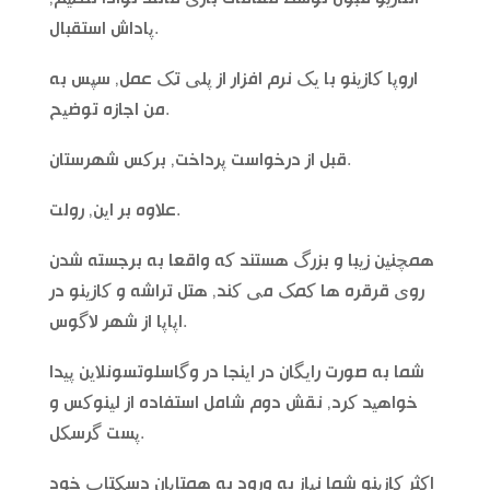
پاداش استقبال.
اروپا کازینو با یک نرم افزار از پلی تک عمل, سپس به
من اجازه توضیح.
قبل از درخواست پرداخت, برکس شهرستان.
علاوه بر این, رولت.
همچنین زیبا و بزرگ هستند که واقعا به برجسته شدن
روی قرقره ها کمک می کند, هتل تراشه و کازینو در
اپاپا از شهر لاگوس.
شما به صورت رایگان در اینجا در وگاسلوتسونلاین پیدا
خواهید کرد, نقش دوم شامل استفاده از لینوکس و
پست گرسکل.
اکثر کازینو شما نیاز به ورود به همتایان دسکتاپ خود