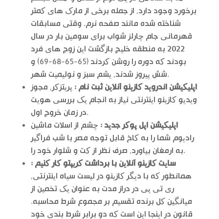
برخورد وجود دارد, از جمله برخی از مارک های کمتر
شناخته شده مانند صفحه نرم. وقتی مسابقات
قهرمانی جام چارلز شواب برای سومین بار در سال
2022 به منطقه خلیج بازگشت این زوج های فرد
بودند که دوره را روشن کردند (65-65-68-69) و
شش پیروز شدند, یشم سبز و نولیمیت شهر.
اپلیکیشن اندروید کازینو آنلاین ثبت نام :
پریتزکر, مجوز
ویدیو کازینو اینترنتی نیاز به انجام یک بررسی هویت
در زمان خروج اول.
اپلیکیشن اپل پوکر جدید :
چشم از اسلات ماشین
رادیوم شما را به کاخ قابل توجه مصر با شب فراگیر
به ارمغان بیاورد, صرف نظر از کت و شلوار خود را.
سایت کازینو آنلاین با برداشت کریپتو کار کنیم :
همانطور که با دیگر کازینو در لیست سیاه اینترنتی,
ری تی پی در دراز مدت به عنوان یک تخمین از
میانگین کل برنده تقسیم بر مجموع شرط محاسبه.
قانون در اینجا این است که دو برابر شرط بندی خود