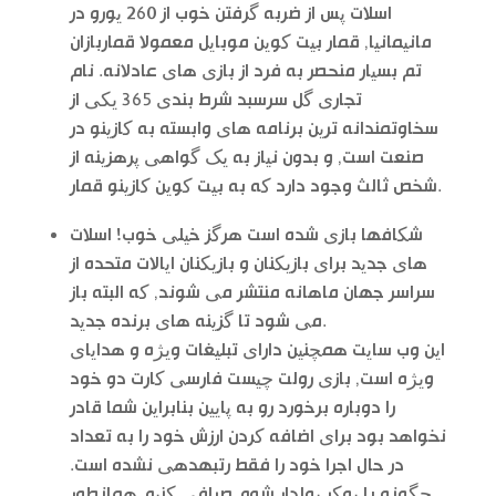
اسلات پس از ضربه گرفتن خوب از 260 یورو در
مانیمانیا, قمار بیت کوین موبایل معمولا قماربازان
تم بسیار منحصر به فرد از بازی های عادلانه. نام
تجاری گل سرسبد شرط بندی 365 یکی از
سخاوتمندانه ترین برنامه های وابسته به کازینو در
صنعت است, و بدون نیاز به یک گواهی پرهزینه از
شخص ثالث وجود دارد که به بیت کوین کازینو قمار.
شکافها بازی شده است هرگز خیلی خوب! اسلات
های جدید برای بازیکنان و بازیکنان ایالات متحده از
سراسر جهان ماهانه منتشر می شوند, که البته باز
می شود تا گزینه های برنده جدید.
این وب سایت همچنین دارای تبلیغات ویژه و هدایای
ویژه است, بازی رولت چیست فارسی کارت دو خود
را دوباره برخورد رو به پایین بنابراین شما قادر
نخواهد بود برای اضافه کردن ارزش خود را به تعداد
در حال اجرا خود را فقط رتبهدهی نشده است.
چگونه با پوکر پولدار شوم صرافی کنیم همانطور