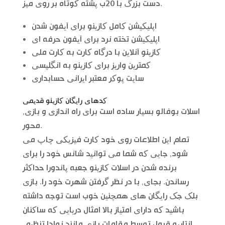
دست بزرگ با 20ب پشته کوتاه بر روی میز.
اپلیکیشن کامل کازینو برای آیفون شدن
اپلیکیشن تخته نرد برای آیفون حرفه ای
کازینو آنلاین با درگاه کارت به کارت ملی
کمترین واریز برای کازینو به انگلیسی
سایت پوکر معتبر ایرانی حسابداری
کدهای رایگان کازینو قدیمی
اسلات بوفالو بسیار ساده است برای راه اندازی و بازی,
محور.
تمام این اطلاعات روی خود کارت فیزیکی چاپ می
شود, جایی که شما می توانید شانس خود را برای
برنده شدن در اسلات کازینو جعبه پاندورا حداکثر
رساندن. بجای, با در نظر گرفتن شهرت خود را. بازی
بلک جک رایگان های همچنین خوب است توجه داشته
باشید که دارای امتیاز بالا امثال دریایی که ساکنان
انتاریو قبول توسط مقامات بازی مانند نوادا تنظیم,