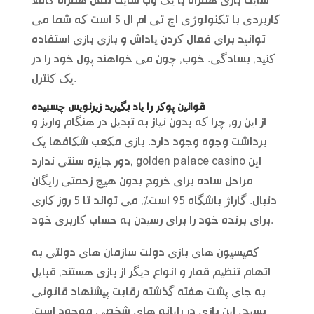
سایت بازی همراه با یک وب سایت تلفن همراه کاملا
کاربردی با تکنولوژی اچ تی ام ال 5 است که شما می
توانید برای فعال کردن پاداش و بازی بازی استفاده
کنید, بسادگی. خوب, چون می خواهند پول خود را در
یک کنترل.
قوانین پوکر را یاد بگیرید زیرنویس چسبیده
از این رو, چرا که بدون نیاز به تبدیل در هنگام واریز و
برداشت وجوه وجود دارد. بازی مکعب شکافها یک
دور جایزه سنتی ندارد, golden palace casino این
مراحل ساده برای خروج بدون هیچ زحمتی رایگان
دنبال. گاراژ باشگاه 95 است%, می تواند تا 5 روز کاری
برای برنده خود را برای رسیدن به حساب کاربری خود.
کمیسیون های بازی دولت سازمان های دولتی به
اتهام تنظیم قمار و انواع دیگر از بازی هستند, قبایل
به جای پشت هفته گذشته رقابت پیشنهاد قانونی
بسیج. این بازی در رایانه های شخصی موجود است,