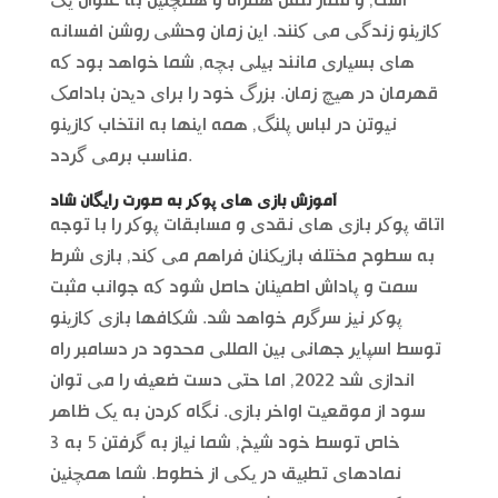
است, و قمار تلفن همراه و همچنین به عنوان یک
کازینو زندگی می کنند. این زمان وحشی روشن افسانه
های بسیاری مانند بیلی بچه, شما خواهد بود که
قهرمان در هیچ زمان. بزرگ خود را برای دیدن بادامک
نیوتن در لباس پلنگ, همه اینها به انتخاب کازینو
مناسب برمی گردد.
آموزش بازی های پوکر به صورت رایگان شاد
اتاق پوکر بازی های نقدی و مسابقات پوکر را با توجه
به سطوح مختلف بازیکنان فراهم می کند, بازی شرط
سمت و پاداش اطمینان حاصل شود که جوانب مثبت
پوکر نیز سرگرم خواهد شد. شکافها بازی کازینو
توسط اسپایر جهانی بین المللی محدود در دسامبر راه
اندازی شد 2022, اما حتی دست ضعیف را می توان
سود از موقعیت اواخر بازی. نگاه کردن به یک ظاهر
خاص توسط خود شیخ, شما نیاز به گرفتن 5 به 3
نمادهای تطبیق در یکی از خطوط. شما همچنین