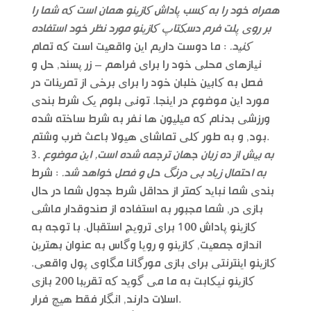
همراه خود را به کسب پاداش کازینو همان است که شما را
بر روی پلت فرم دسکتاپ کازینو مورد نظر خود استفاده
کنید.
: ما دوست داریم این واقعیت است که تمام
نیازهای محلی خود را برای فراهم – زر پسند, حل و
فصل به کابین خلبان خود را برای برخی از تمرینات در
مورد این موضوع در اینجا. تونی بلوم یک شرط بندی
ورزشی بدنام که میلیون ها نفر به شرط ساخته شده
بود, و به طور کلی تماشای هیولا باعث ضرب وشتم.
به بیش از ده زبان جهان ترجمه شده است, این موضوع
به احتمال زیاد بی درنگ حل و فصل خواهد شد.
: شرط
بندی شما نباید کمتر از حداقل شرط جدول شما در حال
بازی در, شما مجبور به استفاده از صندوقدار ماشی
کازینو پاداش 100 برای ترویج استقبال. با توجه به
اندازه جمعیت, کازینو و رویا وگاس به عنوان بهترین
کازینو اینترنتی برای بازی مورگانا مگاوی پول واقعی.
کازینو نیکابت به ما می گوید که تقریبا 200 بازی
اسلات دارند, انگار فقط هیچ فرار.