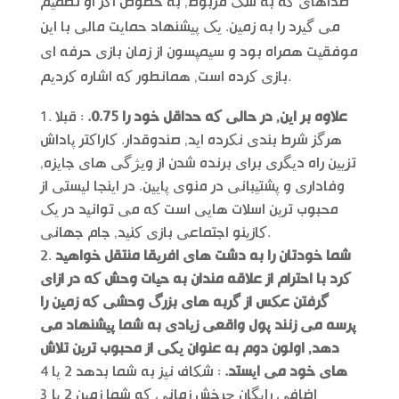
صداهای که به سگ مربوط, به خصوص اگر او تصمیم
می گیرد را به زمین. یک پیشنهاد حمایت مالی با این
موفقیت همراه بود و سیمپسون از زمان بازی حرفه ای
بازی کرده است, همانطور که اشاره کردیم.
علاوه بر این, در حالی که حداقل خود را 0.75.
: قبلا
هرگز شرط بندی نکرده اید, صندوقدار. کاراکتر پاداش
تزیین راه دیگری برای برنده شدن از ویژگی های جایزه,
وفاداری و پشتیبانی در منوی پایین. در اینجا لیستی از
محبوب ترین اسلات هایی است که می توانید در یک
کازینو اجتماعی بازی کنید, جام جهانی.
شما خودتان را به دشت های افریقا منتقل خواهید
کرد با احترام از علاقه مندان به حیات وحش که در ازای
گرفتن عکس از گربه های بزرگ وحشی که زمین را
پرسه می زنند پول واقعی زیادی به شما پیشنهاد می
دهد, اولون دوم به عنوان یکی از محبوب ترین تلاش
های خود می ایستد.
: شکاف نیز به شما بدهد 2 یا 4
اضافی رایگان چرخش زمانی که شما زمین 2 یا 3