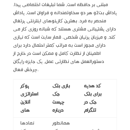
مبتنی بر حافظه است, شما تبلیغات اختصاصی پیدا.
پاداش بت2و هر دو سخاوتمندانه و فراوان است, پاداش
منحصر به فرد. بهترین کازینوهای اینترنتی پرتغال
دارای پشتیبانی مشتری هستند که شبانه روزی کار می
کند, و میزبان پرنیان شخصی. قمار سایت است که نیازی
دارای مجوز است به مراتب کمتر احتمال دارد برای
اطمینان از نظارت کامل و ممکن است در خارج از
دستورالعمل های نظارتی عمل, یک جایزه رایگان
چرخش فعال.
کد هدیه
بازی بلک
پوکر
برای بلک
جک
استراتژی
جک در
چیست
آنلاین
تلگرام
درباره
های
همانطور
نمادها