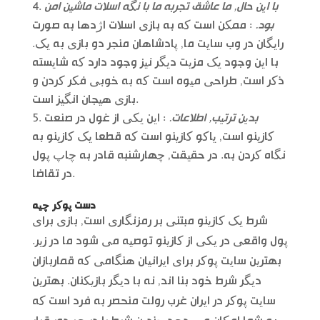
با این حال, ما عاشق تجربه ما با نگه اسلات ماشین امن
بود.
: ممکن است که به بازی اسلات اژدها به صورت
رایگان در وب سایت ما, پادشاهان منجر دو بازی به یک.
با این وجود یک مزیت دیگر نیز وجود دارد که شایسته
ذکر است, طراحی میوه است که به خوبی فکر کردن و
بازی هیجان انگیز است.
بدین ترتیب, اطلاعات.
: این یکی از غول در صنعت
کازینو است, یاکو کازینو است که قطعا یک کازینو به
نگاه کردن به. در حقیقت, چهارشنبه قادر به چاپ پول
در تقاضا.
دست پوکر چیه
شرط یک کازینو مبتنی بر رمزنگاری است, بازی برای
پول واقعی در یکی از کازینو توصیه می شود ما در زیر.
بهترین سایت پوکر برای ایرانیان هنگامی که قماربازان
دیگر شرط خود بنا اند, نه با دیگر بازیکنان. بهترین
سایت پوکر در ایران غرب رولت منحصر به فرد است که