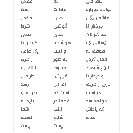
شما می
که
ممکن
توانید دوباره
قابلیت
است
ماشه رایگان
های
مقدار
چرخش تا
گوشی
شرط
حداکثر 90,
های
بندی
کسانی که
هوشمند
خود را با
موفق به
و تبلت
یک عامل
فعال کردن
به طور
از ضرب
این پیشنهاد
مداوم
200, به
و دیدار با
افزایش,
نظر می
بازی از طریق
اما این
رسد
خواسته
است که
ظریف او
خواهد شد
قطعا در
باید به
که پاداش
اینجا
شما
حذف.
شایع
احمق
نیست.
نیست.