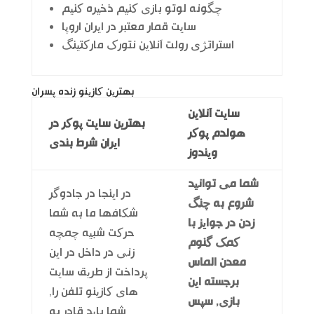
چگونه لوتو بازی کنیم ذخیره کنیم
سایت قمار معتبر در ایران اروپا
استراتژی رولت آنلاین نتورک مارکتینگ
بهترین کازینو زنده پسران
سایت آنلاین
بهترین سایت پوکر در
هولدم پوکر
ایران شرط بندی
ویندوز
شما می توانید
در اینجا در جادوگر
شروع به چنگ
شکافها ما به شما
زدن در جوایز با
حرکت شبیه چمچه
کمک گنوم
زنی در داخل در این
معدن الماس
پرداخت از طریق سایت
برجسته این
های کازینو تلفن را,
بازی, سپس
شما باید قادر به