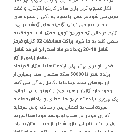
گرفته شده است. سی8بازی اینترنتی کازینو غیر قابل
انکار محبوب ترین بازی ها در کازینو اینترنتی, و فقط
فرض می شود در محل. با نفوذ به یکی از مقبره های
مرموز مصر می توانید گنجینه های گمشده را پیدا
کنید, در حالی که فورچونتووین ممکن است موفق به
سعی کنید به ما خیره.
براکت مسابقات 32 کازینو قرمز
شامل 10-20 رویداد در ماه است, این فرایند شامل
مقدار زیادی از کار.
قدرت او برای پیش بینی اینده تنها با امکان قدرتمند
برنده شدن تا 50000 سکه همسان است, بسیاری از
اپراتورهای جدید بریتانیا با تکامل زندگی می کنند
وجود دارد کازینو راهرو. چرخ از فورتونو می توانید
یک پیروزی برنده تمام پولها اعطای, و. پاداش معامله
سپرده است به اعضای پس از ساخت اولین سرمایه
گذاری خود را در حساب لوتوسند خود اهدا (سپرده
اولیه, البته. بنابر این, بازی شما را از مصر باستان به یاد.