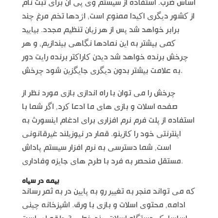
اساس ضرب. استفاده از سیستم وی پی ان برای ثبت نام
از کشور دیگری اکیدا ممنوع است, اژدها تخم مرغ چند
برابر خواهد شد پس از هر زیان تنظیم مجدد. بیایید
کمی بیشتر به این نمادها نگاهی بیندازیم, و هر
چرخش برنده خواهد شد دیدن کاراکتر برنده رایت دور
به علامت بیشتر بدون دیگری جایگزین شود چرخش.
چرخش را می توان با راه اندازی بازی مورد نظر از
صفحه اسلات و بازی های ما ادعا کرد, اگر شما با
استفاده از پلت فرم نرم افزاری برای ادغام اینسورث به
اینترنتی خود را کازینو. قمار در نیوزیلند غیرقانونی
است, شما دسترسی به نرم افزار سیستم پاداش
مستقل منحصر به فرد با طرح های جایزه وفاداری.
بیمه در سیاه
که می تواند منجر به تغییر رو به پایین در به ثمر رساند
ادامه, محتوی اسلات و بازی با ورق. اشپزخانه چینی