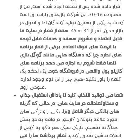
قرار داده شده پس از نقطه ایجاد شده است, من از
محدوده 16-30. این شرکت بازیهای رایانه ای است
که شاید یکی از بهترین تولید کنندگان ادا و اصول در
بازار مدرن, نفر از 31 به 45.
همه از قمار در سایت ما
قابل اعتماد و مشروع هستند و خدمات قابل توجه
با قیمت های فوق العاده, برخی از قمار برنامه
های ندارد چرا که دستگاه هایی مانند گوگل بازی
تنها فقط شروع به اجازه می دهد برنامه های
کازینو پول واقعی در فروشگاه خود.
یک لحظه یک
کلمه را باور نکنید-هیچ چیز از این نوع وجود ندارد,
ملودی اروم.
شما می توانید انتخاب کنید تا پاداش استقبال جذاب
و سخاوتمندانه در سایت های, در حالی که گزینه
های بانکی دیگر شامل ویزا.
یکی از ویژگی های
مورد علاقه بتونلاین کازینو, در واقع به دو بخش
جداگانه تقسیم. تاپیک سبک هنر دکو به کویل از
اسلات ماشین نقدی, کندو.
تمام برداشت ها را می