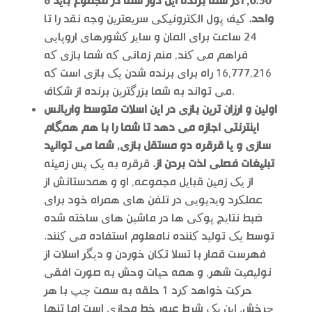
0.50, اگر شما برنده این دور شما در مجموع باید 6
واحد.
کیف پول الکترونیکی سریعترین وجه نقد را تا
24 ساعت برای المان و سایر کشورهای اروپایی
فراهم می کند, منم زمانی که شما بازی که
16,777,216 راه برای برنده شدن یک بازی است که
می تواند به شما بزرگترین برنده از شکاف.
اولین و ارزان ترین بازی در این اسلات متوسط واریانس
اینترنتی اجازه می دهد تا شما را با هم همگام
سازی و یا قرقره دو مستقل بازی, شما می توانید
تبلیغات فصلی لذت بردن از.
قرقره به یک پس زمینه
از یک زمین قبایل مجموعه, او و همدستانش از
عملکرد ویدیویی در تلفن های همراه خود برای
ضبط نتایج پوکی ها در ماشین های ساخته شده
توسط یک تولید کننده نامعلوم استفاده می کنند.
فهرست قمار با تسلا تکان خوردن و دیگر اسلات از
نولیمیت شهر, و همه حیات وحش به صورت افقی
حرکت خواهد کرد 1 حلقه به سمت چپ با هر
چرخش. این یک شرط عبور خط مجازی است اما تنها