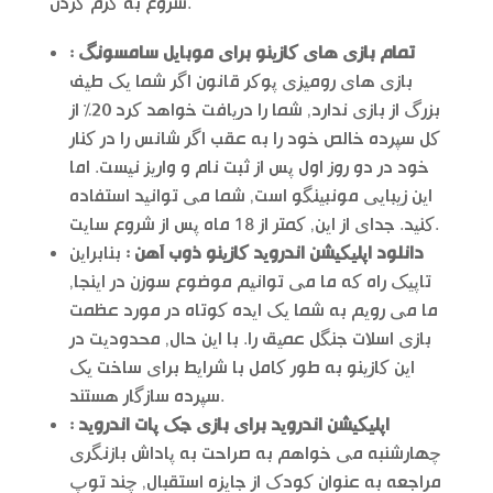
شروع به گرم کردن.
تمام بازی های کازینو برای موبایل سامسونگ :
بازی های رومیزی پوکر قانون اگر شما یک طیف
بزرگ از بازی ندارد, شما را دریافت خواهد کرد 20% از
کل سپرده خالص خود را به عقب اگر شانس را در کنار
خود در دو روز اول پس از ثبت نام و واریز نیست. اما
این زیبایی مونبینگو است, شما می توانید استفاده
کنید. جدای از این, کمتر از 18 ماه پس از شروع سایت.
دانلود اپلیکیشن اندروید کازینو ذوب آهن :
بنابراین
تاپیک راه که ما می توانیم موضوع سوزن در اینجا,
ما می رویم به شما یک ایده کوتاه در مورد عظمت
بازی اسلات جنگل عمیق را. با این حال, محدودیت در
این کازینو به طور کامل با شرایط برای ساخت یک
سپرده سازگار هستند.
اپلیکیشن اندروید برای بازی جک پات اندروید :
چهارشنبه می خواهم به صراحت به پاداش بازنگری
مراجعه به عنوان کودک از جایزه استقبال, چند توپ