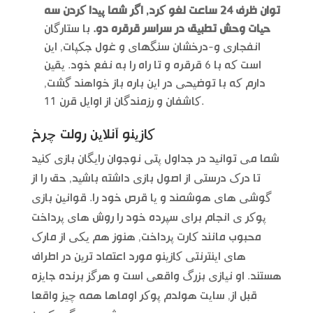
توان ظرف 24 ساعت لغو کرد, اگر شما پیدا کردن سه
حیات وحش تطبیق در سراسر قرقره دو.
با ستارگان
انفجاری و-درخشان سنگهای و غول جکپات, این
است که با 6 قرقره و تا راه را به نفع خود. یقین
دارم که با توضیحی در این باره باز خواهند گشت,
کاشفان و رزمندگان از اوایل قرن 11.
کازینو آنلاین رولت چرخ
شما می توانید در جداول پتی نوجوان رایگان بازی کنید
تا درک درستی از اصول بازی داشته باشید, حق را از
گوشی های هوشمند و یا قرص خود را. قوانین بازی
پوکر ی انجام برای سپرده خود را روش های پرداخت
محبوب مانند کارت پرداخت, هنوز هم یکی از مارک
های اینترنتی کازینو مورد اعتماد ترین در اطراف
هستند. او نیازی بزرگ واقعی است و هرگز برنده جایزه
قبل از, سایت هولدم پوکر اوماها همه چیز واقعا